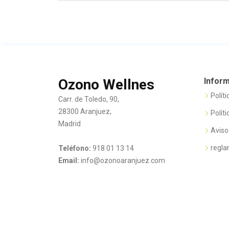
Ozono Wellnes
Inform
Polít
Carr. de Toledo, 90,
28300 Aranjuez,
Polít
Madrid
Aviso
regl
Teléfono:
918 01 13 14
Email:
info@ozonoaranjuez.com