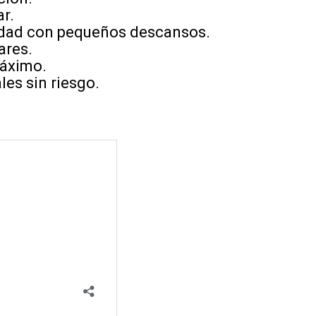
r.
sidad con pequeños descansos.
ares.
áximo.
es sin riesgo.