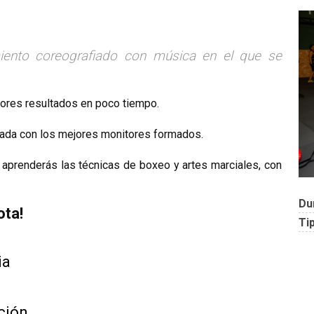
iento coreografiado con música en el que se
jores resultados en poco tiempo.
nada con los mejores monitores formados.
aprenderás las técnicas de boxeo y artes marciales, con
Du
ota!
Ti
ia
ción.