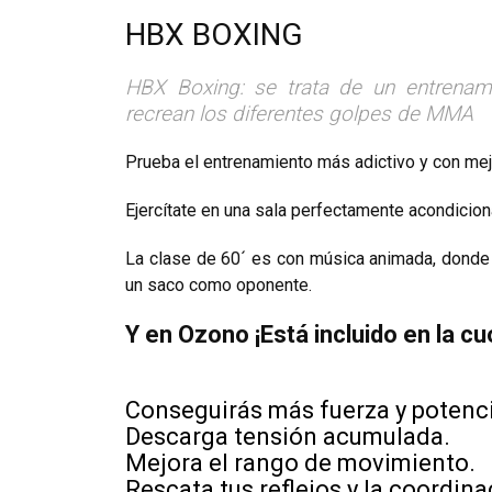
HBX BOXING
HBX Boxing: se trata de un entrenam
recrean los diferentes golpes de MMA
Prueba el entrenamiento más adictivo y con me
Ejercítate en una sala perfectamente acondicio
La clase de 60´ es con música animada, donde 
un saco como oponente.
Y en Ozono
¡Está incluido en la cu
Conseguirás más fuerza y potenc
Descarga tensión acumulada.
Mejora el rango de movimiento.
Rescata tus reflejos y la coordina